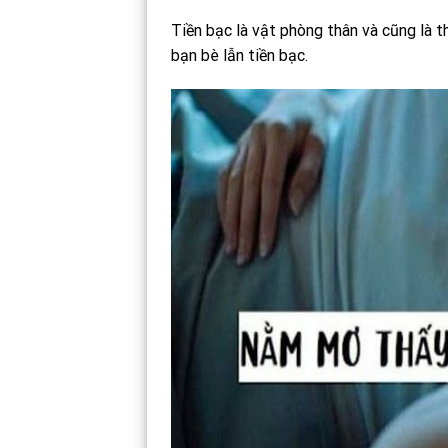
Tiền bạc là vật phòng thân và cũng là 
bạn bè lẫn tiền bạc.