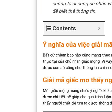
chúng ta ai cũng sẽ phân vâ
để biết thê thông tin.
Contents
Ý nghĩa của việc giải m
Bất cứ chiêm bao nào cũng mang theo nhi
thực tại của chủ nhân giấc mộng. Vì vậy
được con số cũng như thông tin chính x
Giải mã giấc mơ thấy n
Mỗi giấc mộng mang nhiều ý nghĩa khác 
được chi tiết sẽ giúp cho quá trình luậ
thấy người chết để tìm ra được thông đ