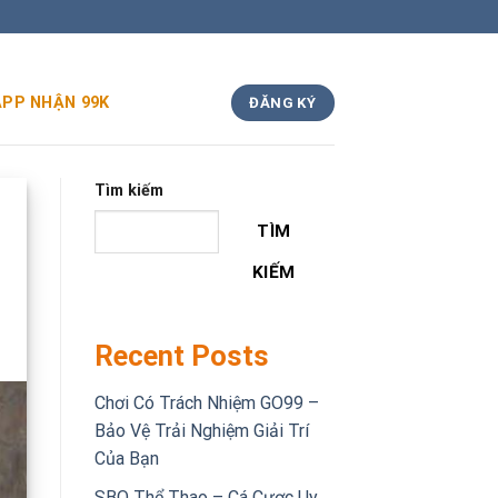
APP NHẬN 99K
ĐĂNG KÝ
Tìm kiếm
TÌM
KIẾM
Recent Posts
Chơi Có Trách Nhiệm GO99 –
Bảo Vệ Trải Nghiệm Giải Trí
Của Bạn
SBO Thể Thao – Cá Cược Uy