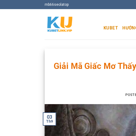
Skip
mb66seolatop
to
content
KUBET
HƯỚN
Giải Mã Giấc Mơ Thấy
POST
03
Th9