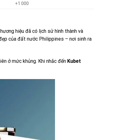
+1.000
hương hiệu đã có lịch sử hình thành và
 đẹp của đất nước Philippines – nơi sinh ra
viên ở mức khủng. Khi nhắc đến
Kubet