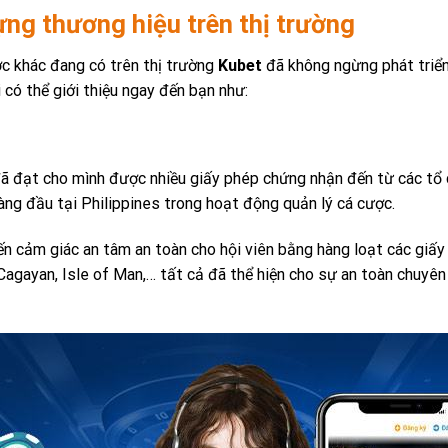
ng thương hiệu trên thị trường
ợc khác đang có trên thị trường
Kubet
đã không ngừng phát triển
 có thể giới thiệu ngay đến bạn như:
ã đạt cho mình được nhiều giấy phép chứng nhận đến từ các tổ ch
g đầu tại Philippines trong hoạt động quản lý cá cược.
n cảm giác an tâm an toàn cho hội viên bằng hàng loạt các giấy
 Cagayan, Isle of Man,… tất cả đã thể hiện cho sự an toàn chuyê