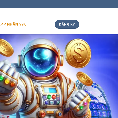
APP NHẬN 99K
ĐĂNG KÝ