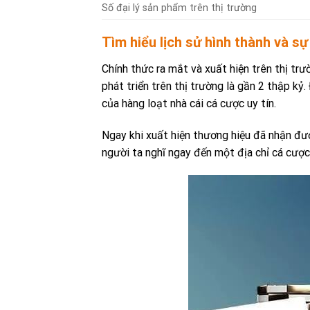
Số đại lý sản phẩm trên thị trường
Tìm hiểu lịch sử hình thành và sự
Chính thức ra mắt và xuất hiện trên thị tr
phát triển trên thị trường là gần 2 thập kỷ
của hàng loạt nhà cái cá cược uy tín.
Ngay khi xuất hiện thương hiệu đã nhận đư
người ta nghĩ ngay đến một địa chỉ cá cược 