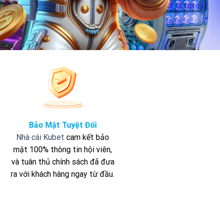
Bảo Mật Tuyệt Đối
Nhà cái Kubet
cam kết bảo
mật 100% thông tin hội viên,
và tuân thủ chính sách đã đưa
ra với khách hàng ngay từ đầu.