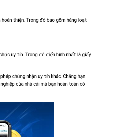
 hoàn thiện. Trong đó bao gồm hàng loạt
ức uy tín. Trong đó điển hình nhất là giấy
 phép chứng nhận uy tín khác. Chẳng hạn
n nghiệp của nhà cái mà bạn hoàn toàn có