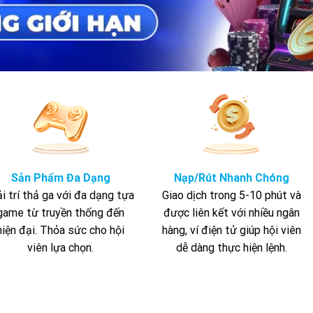
Sản Phẩm Đa Dạng
Nạp/Rút Nhanh Chóng
ải trí thả ga với đa dạng tựa
Giao dịch trong 5-10 phút và
game từ truyền thống đến
được liên kết với nhiều ngân
hiện đại. Thỏa sức cho hội
hàng, ví điện tử giúp hội viên
viên lựa chọn.
dễ dàng thực hiện lệnh.