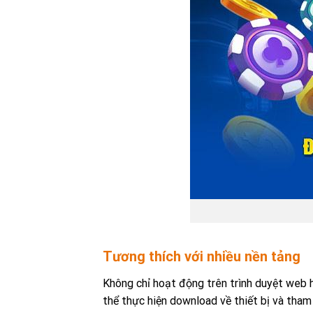
Tương thích với nhiều nền tảng
Không chỉ hoạt động trên trình duyệt web 
thể thực hiện download về thiết bị và tham