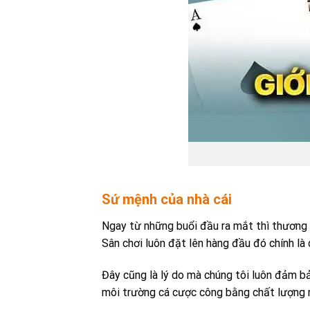
Sứ mệnh của nhà cái
Ngay từ những buổi đầu ra mắt thì thương 
Sân chơi luôn đặt lên hàng đầu đó chính là
Đây cũng là lý do mà chúng tôi luôn đảm bảo
môi trường cá cược công bằng chất lượng 