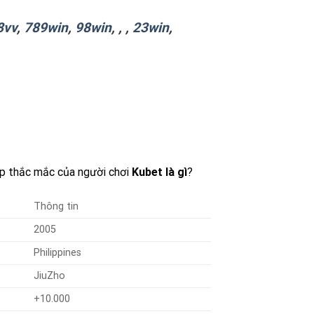
8vv
,
789win
,
98win
, , ,
23win
,
đáp thắc mắc của người chơi
Kubet là gì
?
Thông tin
2005
Philippines
JiuZho
+10.000