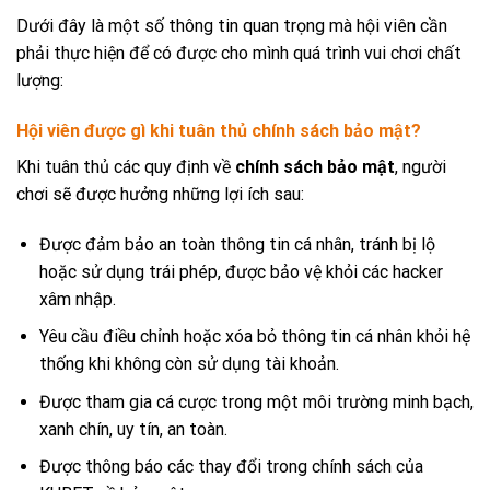
Dưới đây là một số thông tin quan trọng mà hội viên cần
phải thực hiện để có được cho mình quá trình vui chơi chất
lượng:
Hội viên được gì khi tuân thủ chính sách bảo mật?
Khi tuân thủ các quy định về
chính sách bảo mật
, người
chơi sẽ được hưởng những lợi ích sau:
Được đảm bảo an toàn thông tin cá nhân, tránh bị lộ
hoặc sử dụng trái phép, được bảo vệ khỏi các hacker
xâm nhập.
Yêu cầu điều chỉnh hoặc xóa bỏ thông tin cá nhân khỏi hệ
thống khi không còn sử dụng tài khoản.
Được tham gia cá cược trong một môi trường minh bạch,
xanh chín, uy tín, an toàn.
Được thông báo các thay đổi trong chính sách của