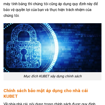
máy tính bảng thì chúng tôi cũng áp dụng quy định này để
bảo vệ quyền lợi của bạn và thực hiện trách nhiệm của
chúng tôi.
Mục đích KUBET xây dựng chính sách
Chính sách bảo mật áp dụng cho nhà cái
KUBET
Về phía nhà cái, nội dung trong chính sách được quy định