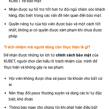
KUBET về bảo mật.
Nhận được sự hỗ trợ tốt hơn từ đội ngũ chăm sóc khách
hàng, đặc biệt trong các vấn đề liên quan đến bảo mật.
Quyền riêng tư của hội viên được bảo vệ một cách tốt
nhất, không ai có quyền được xâm phạm khi chưa được
phép.
Trách nhiệm mà người dùng cần thực hiện là gì?
Để nhận được những lợi ích từ
chính sách bảo mật
của
KUBET, người chơi cần hiểu rõ trách nhiệm của mình để
thực hiện và không gây ra sai phạm:
Hội viên không được chia sẻ pass tài khoản cho bất cứ
ai.
Nên thay đổi pass thường xuyên và dùng các kí tự đặc
biệt, khó đoán.
Thông báo ngay cho chúng tôi khi phát hiện điều bất