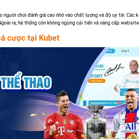
 người chơi đánh giá cao nhờ vào chất lượng và độ uy tín. Các 
Ngoài ra, hệ thống còn không ngừng cải tiến và nâng cấp websit
cá cược tại Kubet