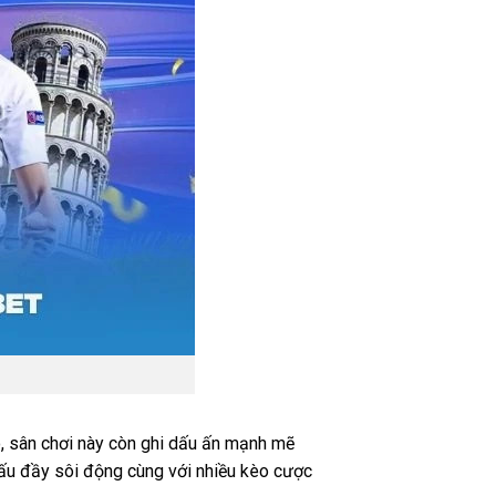
, sân chơi này còn ghi dấu ấn mạnh mẽ
ấu đầy sôi động cùng với nhiều kèo cược