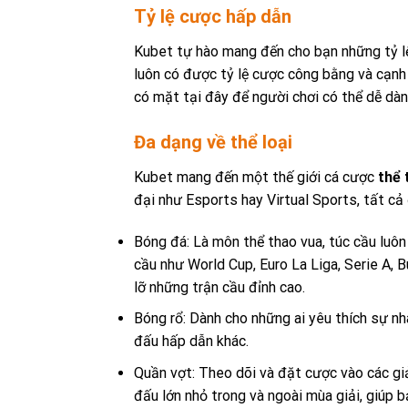
Tỷ lệ cược hấp dẫn
Kubet tự hào mang đến cho bạn những tỷ lệ 
luôn có được tỷ lệ cược công bằng và cạnh 
có mặt tại đây để người chơi có thể dễ dàn
Đa dạng về thể loại
Kubet mang đến một thế giới cá cược
thể
đại như Esports hay Virtual Sports, tất cả
Bóng đá: Là môn thể thao vua, túc cầu luôn
cầu như World Cup, Euro La Liga, Serie A, 
lỡ những trận cầu đỉnh cao.
Bóng rổ: Dành cho những ai yêu thích sự nh
đấu hấp dẫn khác.
Quần vợt: Theo dõi và đặt cược vào các giả
đấu lớn nhỏ trong và ngoài mùa giải, giúp 