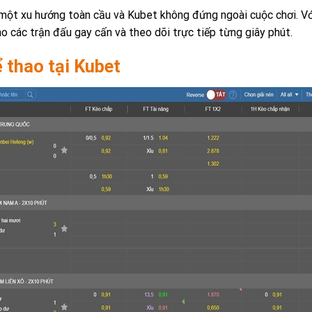
một xu hướng toàn cầu và Kubet không đứng ngoài cuộc chơi. Vớ
 các trận đấu gay cấn và theo dõi trực tiếp từng giây phút.
 thao tại Kubet