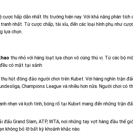
cược hấp dẫn nhất thị trường hiện nay. Với khả năng phân tích dữ
tranh nhất. Từ cược chấp, tài xỉu, đến các loại hình phụ như cư
g lựa chọn.
 thao
thu nhỏ với hàng loạt lựa chọn vô cùng thú vị. Từ các bộ m
 đều có mặt tại sảnh:
 thu hút đông đảo người chơi trên Kubet. Với hàng nghìn trận đấ
Bundesliga, Champions League và nhiều hơn nữa. Người chơi có t
anh nhẹn và kịch tính, bóng rổ tại Kubet mang đến những trận đ
i đấu Grand Slam, ATP, WTA, nơi những tay vợt hàng đầu thế giới
bạn không bỏ lỡ bất kỳ khoảnh khắc nào.