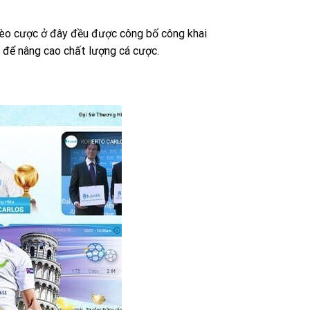
kèo cược ở đây đều được công bố công khai
e để nâng cao chất lượng cá cược.